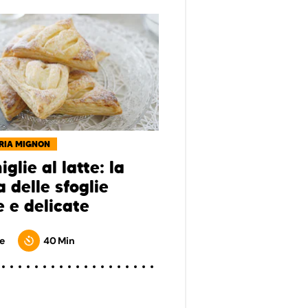
RIA MIGNON
glie al latte: la
a delle sfoglie
e e delicate
e
40 Min