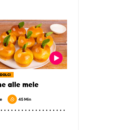
 DOLCI
he alle mele
e
45 Min