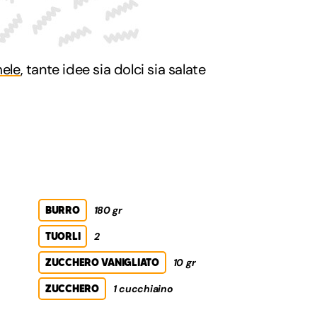
mele
, tante idee sia dolci sia salate
BURRO
180 gr
TUORLI
2
ZUCCHERO VANIGLIATO
10 gr
ZUCCHERO
1 cucchiaino