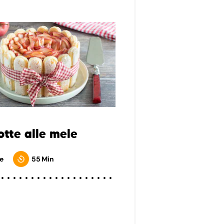
otte alle mele
e
55 Min