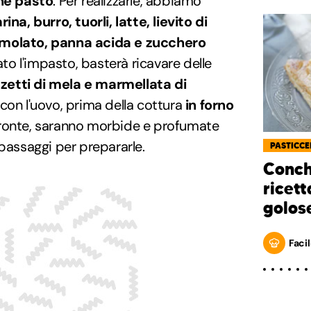
ine pasto
. Per realizzarle, abbiamo
arina, burro, tuorli, latte, lievito di
emolato, panna acida e zucchero
tato l'impasto, basterà ricavare delle
zetti di mela e marmellata di
 con l'uovo, prima della cottura
in forno
pronte, saranno morbide e profumate
 passaggi per prepararle.
PASTICCE
Conchi
ricett
golos
Facil