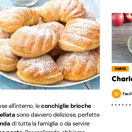
TORTE
Charl
Facil
e all'interno, le
conchiglie brioche
ellata
sono davvero deliziose, perfette
nda
di tutta la famiglia o da servire