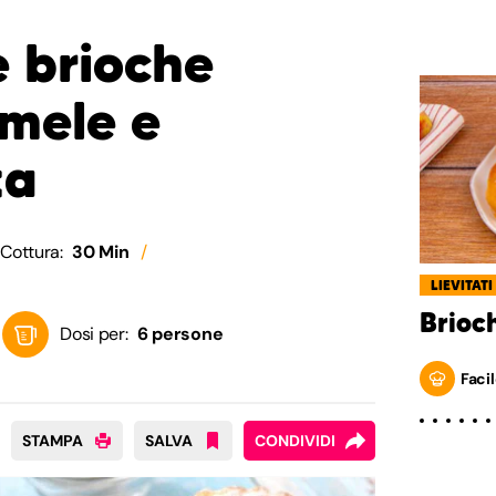
e brioche
 mele e
ta
Cottura:
30 Min
LIEVITATI
Brioc
Dosi per:
6 persone
Facil
STAMPA
SALVA
CONDIVIDI