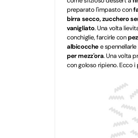
come sfizioso dessert a
f
preparato l'impasto con
f
birra secco, zucchero s
vanigliato
. Una volta lievi
conchiglie, farcirle con
pez
albicocche
e spennellarle
per mezz'ora
. Una volta 
con goloso ripieno. Ecco i