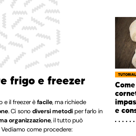
TUTORIA
 frigo e freezer
Come 
cornet
impast
o e il freezer è
facile
, ma richiede
e cons
one
. Ci sono
diversi metodi
per farlo in
ma organizzazione
, il tutto può
. Vediamo come procedere: