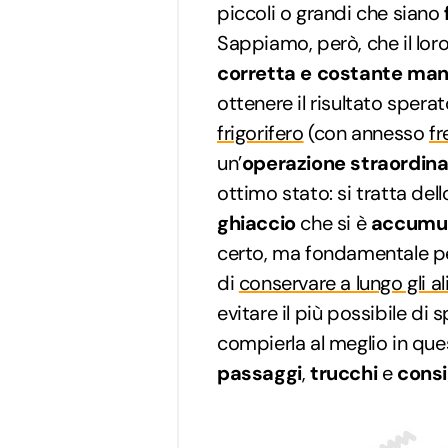
piccoli o grandi che siano
Sappiamo, però, che il lor
corretta e costante ma
ottenere il risultato spera
frigorifero
(con annesso
fr
un’
operazione straordina
ottimo stato: si tratta del
ghiaccio
che si è
accumu
certo, ma fondamentale pe
di
conservare a lungo gli a
evitare il più possibile di
compierla al meglio in qu
passaggi
,
trucchi
e
consi