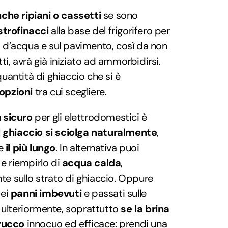
nche ripiani o cassetti
se sono
strofinacci
alla base del frigorifero per
 d’acqua e sul pavimento, così da non
atti, avrà già iniziato ad ammorbidirsi.
uantità di ghiaccio che si è
opzioni
tra cui scegliere.
 sicuro
per gli elettrodomestici è
l
ghiaccio si sciolga naturalmente
,
e
il più lungo
. In alternativa puoi
e riempirlo di
acqua calda
,
e sullo strato di ghiaccio. Oppure
dei
panni imbevuti
e passati sulle
e ulteriormente, soprattutto
se la brina
rucco
innocuo ed efficace: prendi una