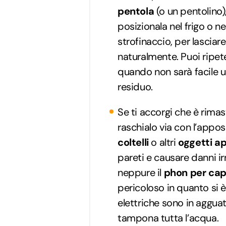
pentola
(o un pentolino)
posizionala nel frigo o n
strofinaccio, per lasciare
naturalmente. Puoi ripete
quando non sarà facile u
residuo.
Se ti accorgi che è rima
raschialo via con l’appo
coltelli
o altri
oggetti ap
pareti e causare danni irr
neppure il
phon per cape
pericoloso in quanto si è
elettriche sono in agguat
tampona tutta l’acqua.