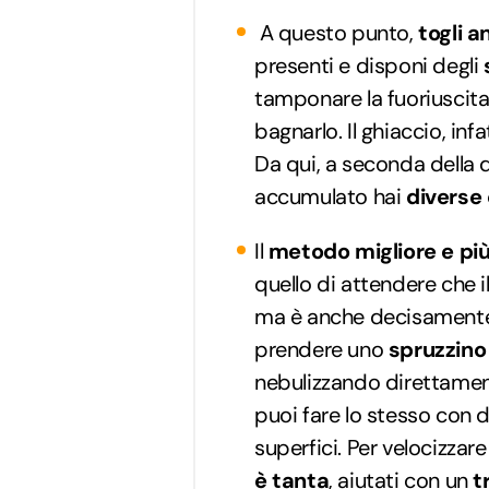
A questo punto,
togli a
presenti e disponi degli
tamponare la fuoriuscita
bagnarlo. Il ghiaccio, inf
Da qui, a seconda della q
accumulato hai
diverse 
Il
metodo migliore e più
quello di attendere che i
ma è anche decisament
prendere uno
spruzzino
nebulizzando direttament
puoi fare lo stesso con 
superfici. Per velocizzar
è tanta
, aiutati con un
t