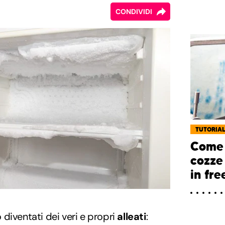
CONDIVIDI
TUTORIA
Come 
cozze 
in fre
diventati dei veri e propri
alleati
: