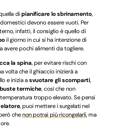
quella di
pianificare lo sbrinamento
,
odomestici devono essere vuoti. Per
erno, infatti, il consiglio è quello di
po
il giorno in cui si ha intenzione di
da avere pochi alimenti da togliere.
cca la spina
, per evitare rischi con
 volta che il ghiaccio inizierà a
llo e inizia a
svuotare gli scomparti
,
buste termiche
, così che non
 temperatura troppo elevato. Se pensi
gelatore
, puoi mettere i surgelati nel
 però che
non potrai più ricongelarli
, ma
 ore.