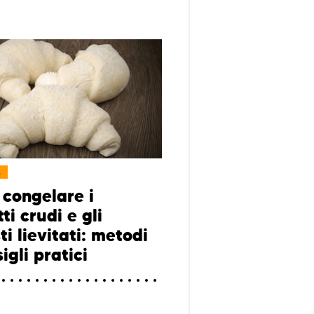
L
congelare i
ti crudi e gli
i lievitati: metodi
igli pratici