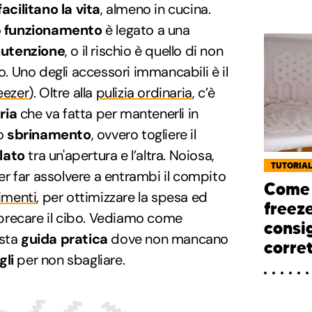
facilitano la vita
, almeno in cucina.
o
funzionamento
è legato a una
nutenzione
, o il rischio è quello di non
to. Uno degli accessori immancabili è il
eezer
). Oltre alla
pulizia ordinaria
, c’è
ria
che va fatta per mantenerli in
lo
sbrinamento
, ovvero togliere il
lato
tra un'apertura e l’altra. Noiosa,
TUTORIA
r far assolvere a entrambi il compito
Come 
limenti
, per ottimizzare la spesa ed
freeze
 sprecare il cibo. Vediamo come
consig
esta
guida pratica
dove non mancano
corre
gli
per non sbagliare.