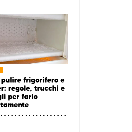
L
pulire frigorifero e
r: regole, trucchi e
li per farlo
ttamente