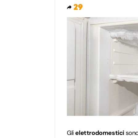
29
Gli
elettrodomestici
sono 