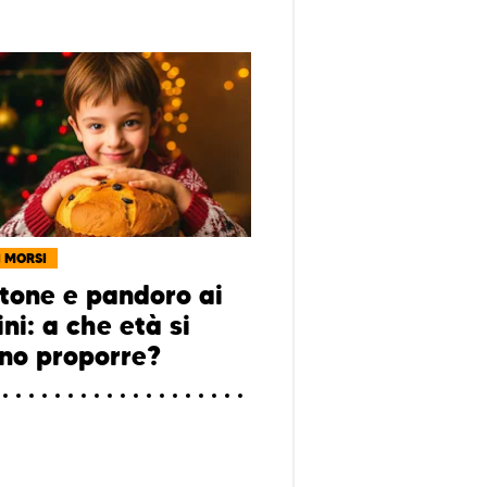
I MORSI
tone e pandoro ai
ni: a che età si
no proporre?