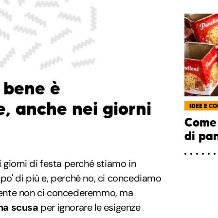
 bene è
, anche nei giorni
IDEE E CO
Come 
di pa
i giorni di festa perché stiamo in
' di più e, perché no, ci concediamo
nte non ci concederemmo, ma
na scusa
per ignorare le esigenze