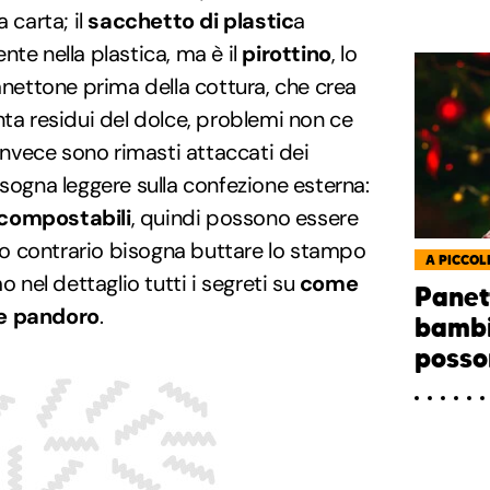
 carta; il
sacchetto di plastic
a
te nella plastica, ma è il
pirottino
, lo
panettone prima della cottura, che crea
nta residui del dolce, problemi non ce
 invece sono rimasti attaccati dei
isogna leggere sulla confezione esterna:
compostabili
, quindi possono essere
caso contrario bisogna buttare lo stampo
A PICCOL
o nel dettaglio tutti i segreti su
come
Panet
 e pandoro
.
bambi
posso