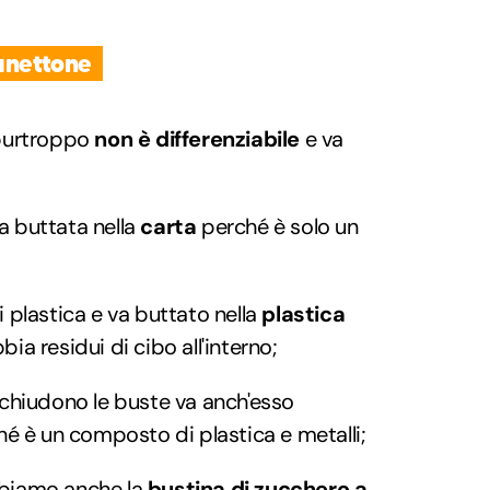
anettone
urtroppo
non è differenziabile
e va
a buttata nella
carta
perché è solo un
i plastica e va buttato nella
plastica
ia residui di cibo all'interno;
 chiudono le buste va anch'esso
é è un composto di plastica e metalli;
bbiamo anche la
bustina di zucchero a