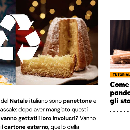
TUTORIA
Come 
pando
gli s
 del
Natale
italiano sono
panettone
e
assale: dopo aver mangiato questi
vanno gettati i loro involucri?
Vanno
il
cartone esterno
, quello della