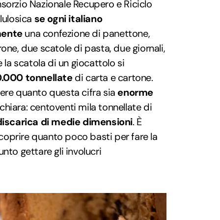
sorzio Nazionale Recupero e Riciclo
llulosica
se ogni italiano
mente
una confezione di panettone,
one, due scatole di pasta, due giornali,
 la scatola di un giocattolo si
0.000 tonnellate
di carta e cartone.
ere quanto questa cifra sia
enorme
hiara: centoventi mila tonnellate di
discarica di medie dimensioni
. È
oprire quanto poco basti per fare la
nto gettare gli involucri