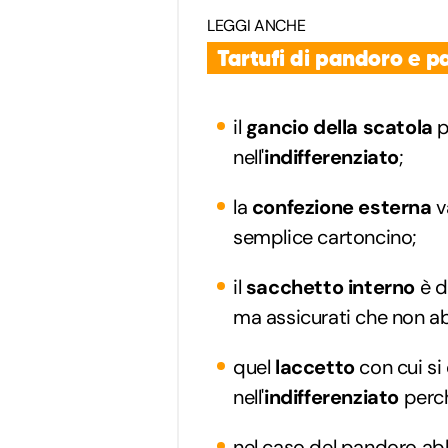
LEGGI ANCHE
Tartufi di pandoro e p
il
gancio della scatola
p
nell'
indifferenziato
;
la
confezione esterna
v
semplice cartoncino;
il
sacchetto interno
è d
ma assicurati che non abb
quel
laccetto
con cui si
nell'
indifferenziato
perch
nel caso del pandoro a