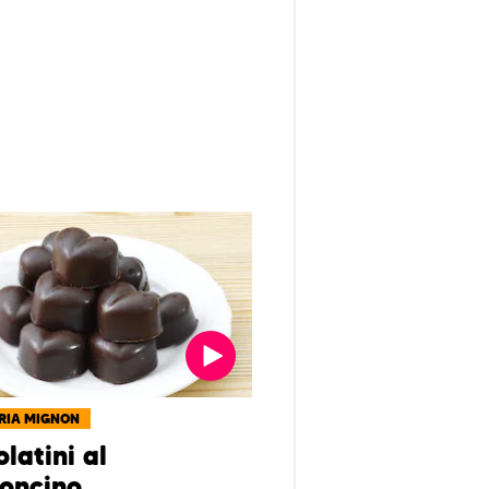
RIA MIGNON
latini al
oncino