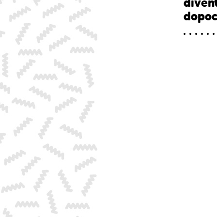
divent
dopo