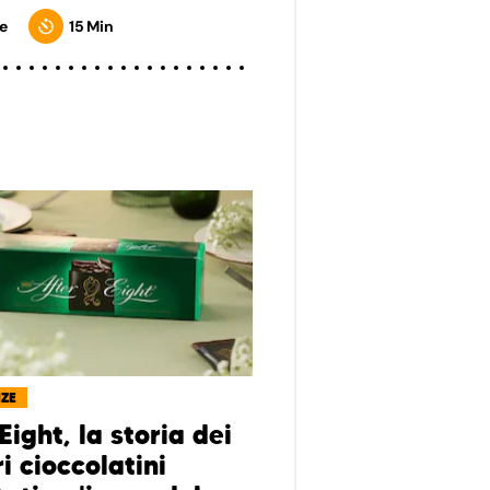
e
15 Min
NZE
Eight, la storia dei
i cioccolatini