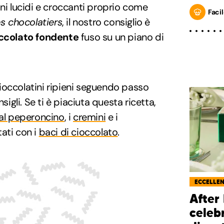
ini lucidi e croccanti proprio come
Facil
s chocolatiers
, il nostro consiglio è
occolato fondente
fuso su un piano di
ioccolatini ripieni seguendo passo
gli. Se ti è piaciuta questa ricetta,
 al peperoncino
, i
cremini
e i
ati con i
baci di cioccolato
.
ECCELLE
After 
celebr