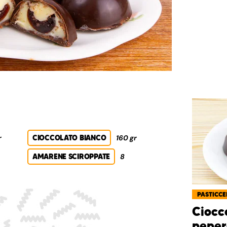
r
CIOCCOLATO BIANCO
160 gr
AMARENE SCIROPPATE
8
PASTICCE
Ciocco
peper