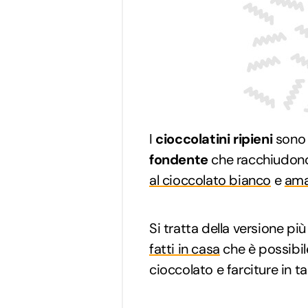
I
cioccolatini ripieni
sono d
fondente
che racchiudono
al cioccolato bianco
e
ama
Si tratta della versione più
fatti in casa
che è possibile
cioccolato e farciture in ta