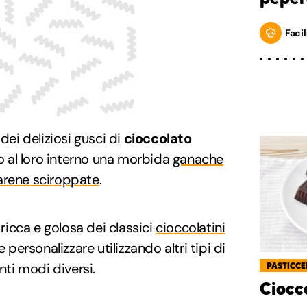
Facil
ei deliziosi gusci di
cioccolato
 al loro interno una morbida
ganache
rene sciroppate
.
 ricca e golosa dei classici
cioccolatini
 personalizzare utilizzando altri tipi di
nti modi diversi.
PASTICCE
Ciocco