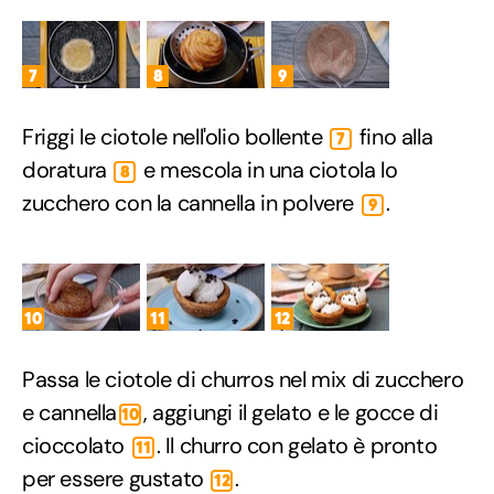
7
8
9
Friggi le ciotole nell'olio bollente
fino alla
7
doratura
e mescola in una ciotola lo
8
zucchero con la cannella in polvere
.
9
10
11
12
Passa le ciotole di churros nel mix di zucchero
e cannella
, aggiungi il gelato e le gocce di
10
cioccolato
. Il churro con gelato è pronto
11
per essere gustato
.
12