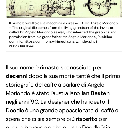
Il primo brevetto della macchina espresso | Di Mr. Angelo Moriondo
– The original file comes from the living grandson of the inventor,
called Dr. Angelo Moriondo as well, who inherited the graphics and
permission from his grandfather Mr. Angelo Moriondo., Pubblico
dominio, https://commons.wikimedia.org/w/index.php?
curid=14498441
Il suo nome è rimasto sconosciuto
per
decenni
dopo la sua morte tant'è che il primo
storiografo del caffè a parlare di Angelo
Moriondo è stato l'australiano
Ian Besten
negli anni '90. La designer che ha ideato il
Doodle è una grande appassionata di caffè e
spera che ci sia sempre più
rispetto
per
questa bevanda e che questo Doodle "sia