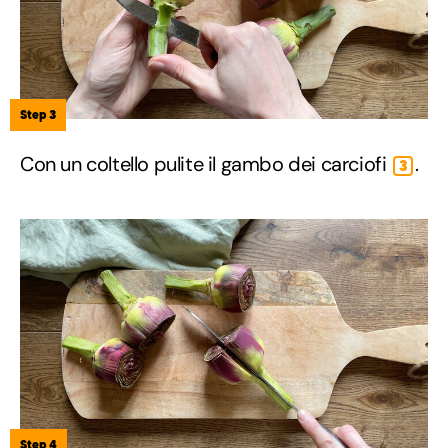
Step 3
Con un coltello pulite il gambo dei carciofi
.
3
Step 4