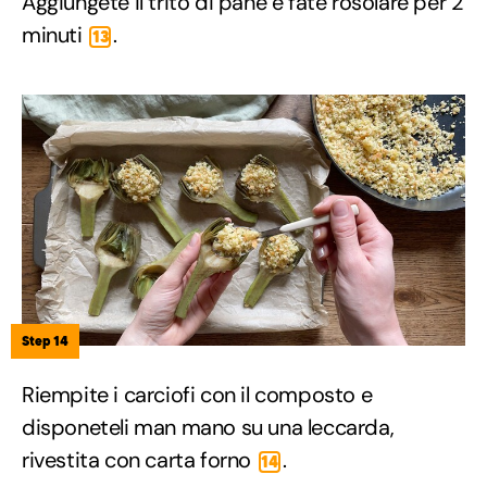
Aggiungete il trito di pane e fate rosolare per 2
minuti
.
13
Step 14
Riempite i carciofi con il composto e
disponeteli man mano su una leccarda,
rivestita con carta forno
.
14