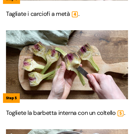
Tagliate i carciofi a metà
.
4
Step 5
Togliete la barbetta interna con un coltello
.
5