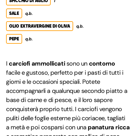
SPICCHIO DI AGLIO
1
SALE
q.b.
OLIO EXTRAVERGINE DI OLIVA
q.b.
PEPE
q.b.
I
carciofi ammollicati
sono un
contorno
facile e gustoso, perfetto per i pasti di tutti i
giorni e le occasioni speciali. Potete
accompagnarli a qualunque secondo piatto a
base di carne e di pesce, e il loro sapore
conquisterà proprio tutti. I carciofi vengono
puliti delle foglie esterne più coriacee, tagliati
a metà e poi cosparsi con una
panatura ricca