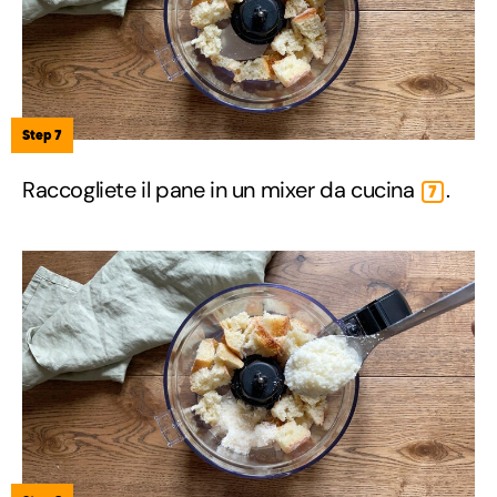
Step 7
Raccogliete il pane in un mixer da cucina
.
7