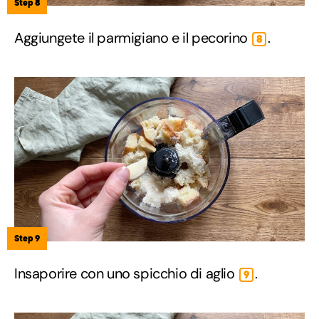
Step 8
Aggiungete il parmigiano e il pecorino
.
8
Step 9
Insaporire con uno spicchio di aglio
.
9