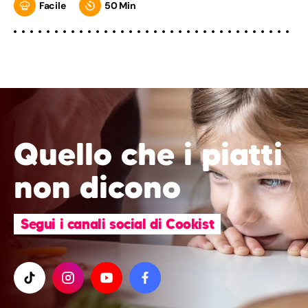
Facile
50 Min
Quello che i piatti
non dicono
Segui i canali social di Cookist