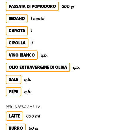
PASSATA DI POMODORO
300 gr
SEDANO
1 costa
CAROTA
1
CIPOLLA
1
VINO BIANCO
q.b.
OLIO EXTRAVERGINE DI OLIVA
q.b.
SALE
q.b.
PEPE
q.b.
PER LA BESCIAMELLA
LATTE
600 ml
BURRO
50 gr