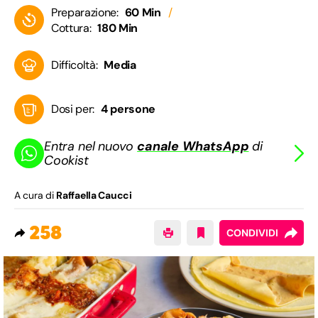
Preparazione:
60 Min
Cottura:
180 Min
Difficoltà:
Media
Dosi per:
4 persone
Entra nel nuovo
canale WhatsApp
di
Cookist
A cura di
Raffaella Caucci
258
CONDIVIDI