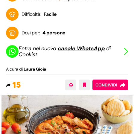
Difficoltà:
Facile
Dosi per:
4 persone
Entra nel nuovo
canale WhatsApp
di
Cookist
A cura di
Laura Gioia
15
CONDIVIDI