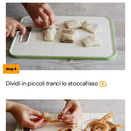
Step 5
Dividi in piccoli tranci lo stoccafisso
.
5