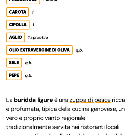
CAROTA
1
CIPOLLA
1
AGLIO
1 spicchio
OLIO EXTRAVERGINE DI OLIVA
q.b.
SALE
q.b.
PEPE
q.b.
La
buridda ligure
è una
zuppa di pesce
ricca
e profumata, tipica della cucina genovese, un
vero e proprio vanto regionale
tradizionalmente servita nei ristoranti locali