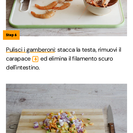
Step 6
Pulisci i gamberoni
: stacca la testa, rimuovi il
carapace
ed elimina il filamento scuro
6
dell'intestino.