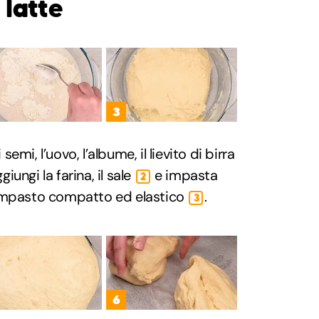
 latte
3
 semi, l’uovo, l’albume, il lievito di birra
ggiungi la farina, il sale
e impasta
2
 impasto compatto ed elastico
.
3
6