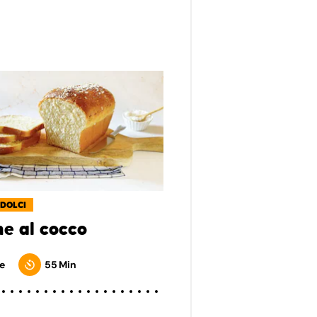
 DOLCI
he al cocco
e
55 Min