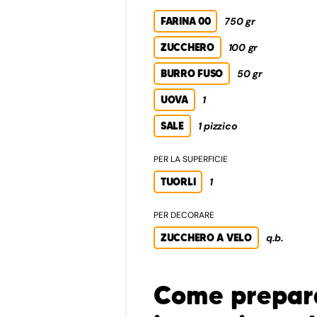
FARINA 00
750 gr
ZUCCHERO
100 gr
BURRO FUSO
50 gr
UOVA
1
SALE
1 pizzico
PER LA SUPERFICIE
TUORLI
1
PER DECORARE
ZUCCHERO A VELO
q.b.
Come prepara