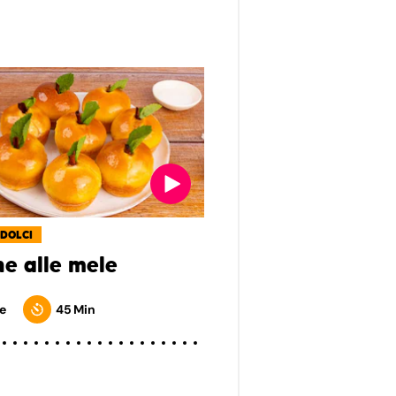
 DOLCI
he alle mele
e
45 Min