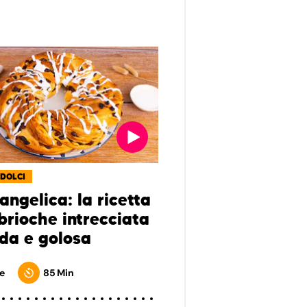
 DOLCI
angelica: la ricetta
brioche intrecciata
da e golosa
e
85 Min