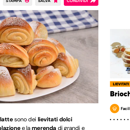
STAMPA
SALVA
CONDIVIDI
LIEVITATI
Brioc
Facil
 latte
sono dei
lievitati dolci
lazione
e la
merenda
di grandi e