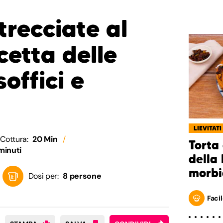
trecciate al
icetta delle
soffici e
LIEVITATI
Cottura:
20 Min
Torta 
minuti
della 
morbi
Dosi per:
8 persone
Facil