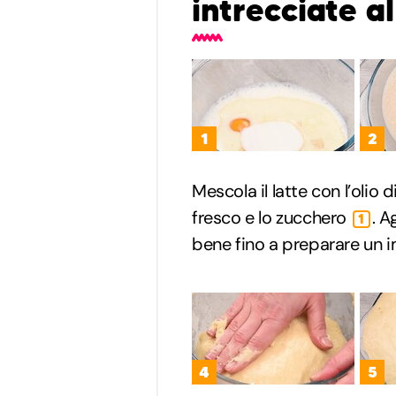
intrecciate al
1
2
Mescola il latte con l’olio di
fresco e lo zucchero
. A
1
bene fino a preparare un
4
5