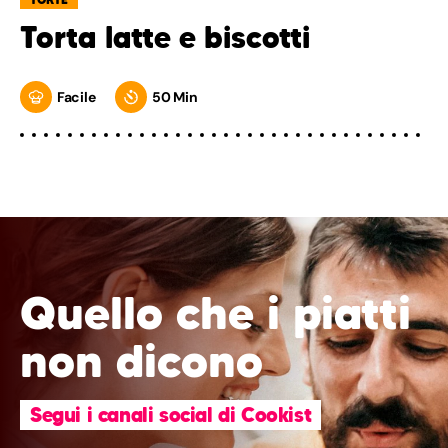
Torta latte e biscotti
Facile
50 Min
Quello che i piatti
non dicono
Segui i canali social di Cookist