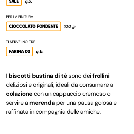
SALE
q.b.
PER LA FINITURA
CIOCCOLATO FONDENTE
100 gr
TI SERVE INOLTRE
FARINA 00
q.b.
I
biscotti bustina di tè
sono dei
frollini
deliziosi e originali, ideali da consumare a
colazione
con un cappuccio cremoso o
servire a
merenda
per una pausa golosa e
raffinata in compagnia delle amiche.