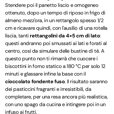
Stendere poi il panetto liscio e omogeneo
ottenuto, dopo un tempo di riposo in frigo di
almeno mezz'ora, in un rettangolo spesso 1/2
cm e ricavare quindi, con l'ausilio di una rotella
liscia, tanti
rettangolini da 4×5 cm di lato
:
questi andranno poi smussati ai lati e forati al
centro, così da simulare delle bustine di tè. A
questo punto non ti rimarrà che cuocere i
biscottini in forno statico a 180 °C per solo 12
minuti e glassare infine la base con il
cioccolato fondente fuso
. Il risultato saranno
dei pasticcini fragranti e irresistibili, da
completare, per una resa ancora più realistica,
con uno spago da cucina e intingere poi in un
infuso ai frutti.