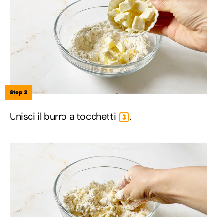
Step 3
Unisci il burro a tocchetti
.
3