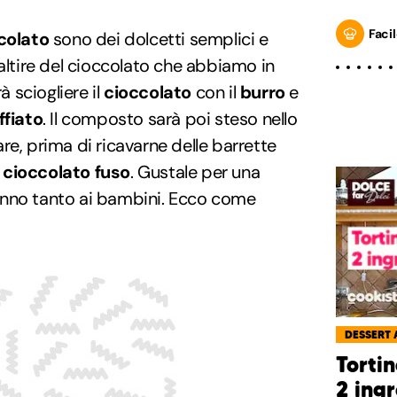
Facil
ccolato
sono dei dolcetti semplici e
maltire del cioccolato che abbiamo in
à sciogliere il
cioccolato
con il
burro
e
ffiato
. Il composto sarà poi steso nello
re, prima di ricavarne delle barrette
n
cioccolato fuso
. Gustale per una
anno tanto ai bambini. Ecco come
DESSERT 
Tortin
2 ingr