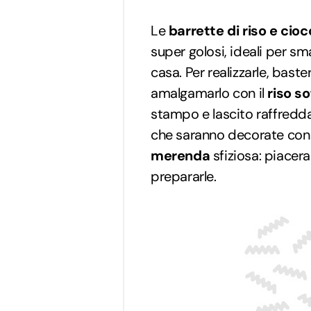
Le
barrette di riso e cio
super golosi, ideali per s
casa. Per realizzarle, baster
amalgamarlo con il
riso so
stampo e lascito raffredda
che saranno decorate co
merenda
sfiziosa: piacer
prepararle.