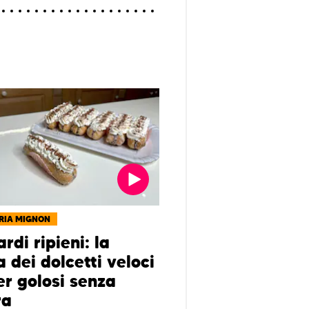
RIA MIGNON
rdi ripieni: la
a dei dolcetti veloci
er golosi senza
ra