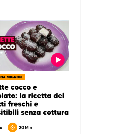
RIA MIGNON
tte cocco e
lato: la ricetta dei
ti freschi e
sitibili senza cottura
e
20 Min