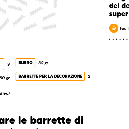
del d
super
Facil
BURRO
80 gr
9
BARRETTE PER LA DECORAZIONE
2
80 gr
ativo)
re le barrette di