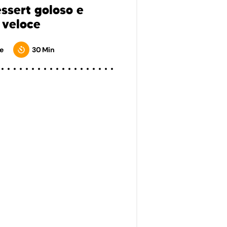
essert goloso e
 veloce
e
30 Min