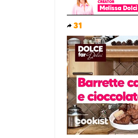
CREATOR
Melissa Dolci
31