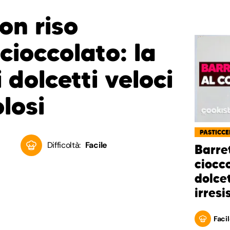
on riso
 cioccolato: la
i dolcetti veloci
losi
PASTICCE
Difficoltà:
Facile
Barre
ciocco
dolcet
irresi
Facil