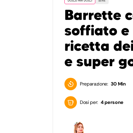
DOLCE FAR DOLCI
SERIE
Barrette c
soffiato e
ricetta de
e super go
Preparazione:
30 Min
Dosi per:
4 persone