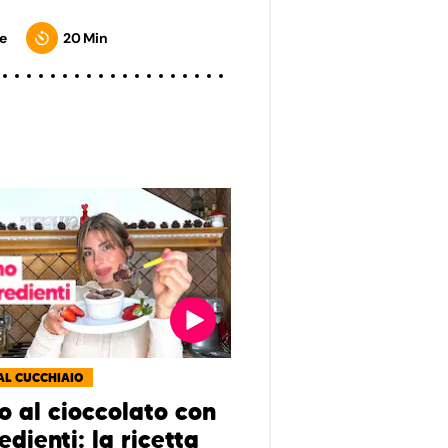
e
20 Min
AL CUCCHIAIO
o al cioccolato con
edienti: la ricetta