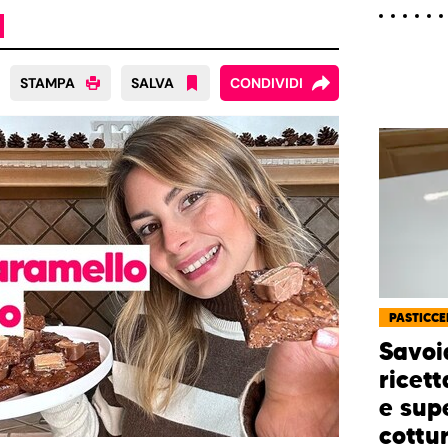
STAMPA
SALVA
CONDIVIDI
PASTICCE
Savoia
ricett
e sup
cottu