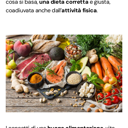
cosa si basa,
una dieta corretta
e giusta,
coadiuvata anche dall’
attività fisica
.
I concetti di una
buona alimentazione
, vita