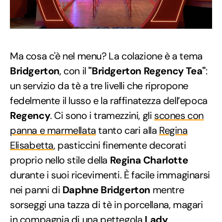
Ma cosa c'è nel menu? La colazione è a tema
Bridgerton
, con il
"Bridgerton Regency Tea"
:
un servizio da tè a tre livelli che ripropone
fedelmente il lusso e la raffinatezza dell’epoca
Regency
. Ci sono i tramezzini, gli
scones con
panna e marmellata
tanto cari alla
Regina
Elisabetta
, pasticcini finemente decorati
proprio nello stile della
Regina Charlotte
durante i suoi ricevimenti. È facile immaginarsi
nei panni di
Daphne Bridgerton
mentre
sorseggi una tazza di tè in porcellana, magari
in compagnia di una pettegola
Lady