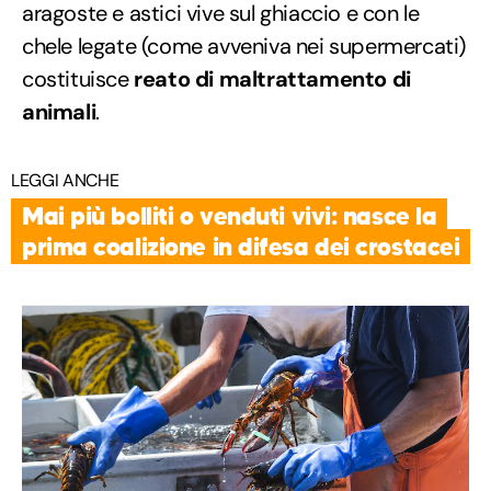
aragoste e astici vive sul ghiaccio e con le
chele legate (come avveniva nei supermercati)
costituisce
reato di maltrattamento di
animali
.
LEGGI ANCHE
Mai più bolliti o venduti vivi: nasce la
prima coalizione in difesa dei crostacei