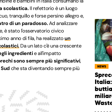
mbine e bambini in Italia consumano la
 scolastica.
Il refettorio è un luogo
o, tranquillo e forse persino allegro e,
atro di un paradosso.
Ad analizzare
, è stato l'osservatorio civico
cimo anno di fila, ha realizzato
un
olastici.
Da un lato c'è una crescente
gli ingredienti
e all'impatto
prechi sono sempre più significativi
,
NEWS
Sud
che sta diventando sempre più
Sprec
Itali
butti
milia
Wast