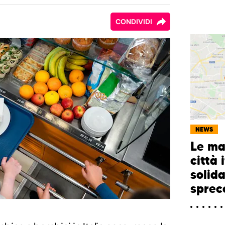
CONDIVIDI
NEWS
Le ma
città 
solid
sprec