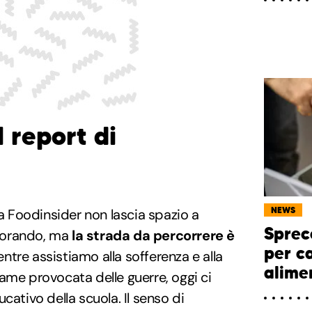
l report di
NEWS
da Foodinsider non lascia spazio a
Sprec
gliorando, ma
la strada da percorrere è
per ca
ntre assistiamo alla sofferenza e alla
alime
ame provocata delle guerre, oggi ci
cativo della scuola. Il senso di