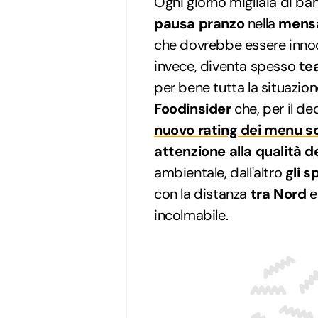
Ogni giorno migliaia di ba
pausa pranzo
nella
mensa
che dovrebbe essere innocu
invece, diventa spesso
te
per bene tutta la situazione
Foodinsider
che, per il de
nuovo rating dei menu sc
attenzione alla qualità de
ambientale, dall'altro
gli s
con la distanza
tra Nord
e
incolmabile.