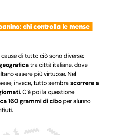
 panino: chi controlla le mense
 cause di tutto ciò sono diverse:
 geografica
tra città italiane, dove
ultano essere più virtuose. Nel
aese, invece, tutto sembra
scorrere a
giornati
. C’è poi la questione
rca 160 grammi di cibo
per alunno
fiuti.