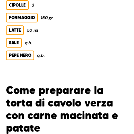
CIPOLLE
3
FORMAGGIO
150 gr
LATTE
50 ml
SALE
q.b.
PEPE NERO
q.b.
Come preparare la
torta di cavolo verza
con carne macinata e
patate