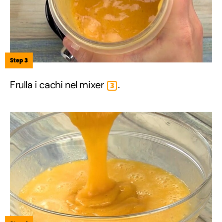
Step 3
Frulla i cachi nel mixer
.
3