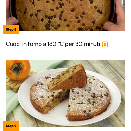
Step 8
Cuoci in forno a 180 °C per 30 minuti
.
8
Step 9