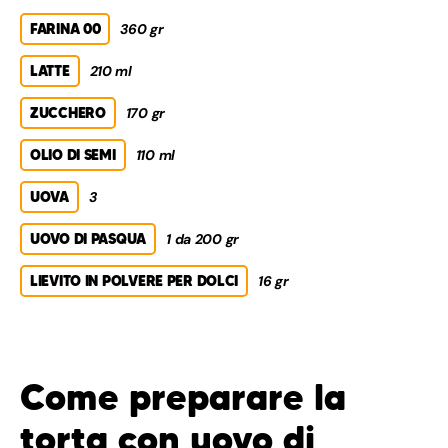
FARINA 00
360 gr
LATTE
210 ml
ZUCCHERO
170 gr
OLIO DI SEMI
110 ml
UOVA
3
UOVO DI PASQUA
1 da 200 gr
LIEVITO IN POLVERE PER DOLCI
16 gr
Come preparare la
torta con uovo di