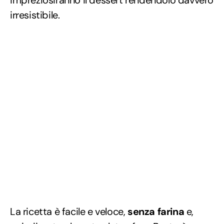
impreziosiranno il dessert rendendolo davvero
irresistibile.
La ricetta è facile e veloce,
senza farina
e,