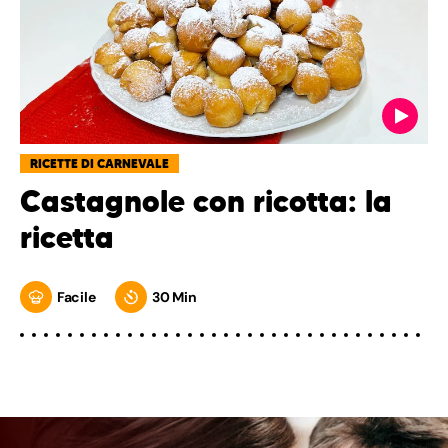
RICETTE DI CARNEVALE
Castagnole con ricotta: la
ricetta
Facile
30 Min