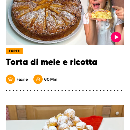
TORTE
Torta di mele e ricotta
Facile
60 Min