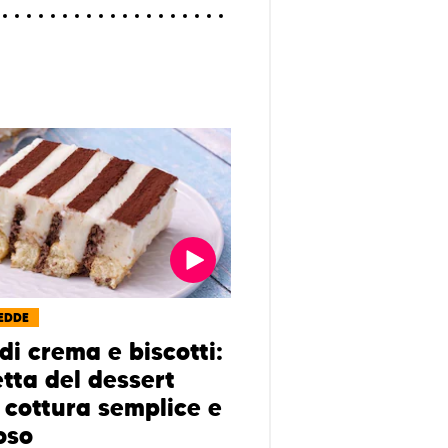
EDDE
di crema e biscotti:
etta del dessert
 cottura semplice e
oso