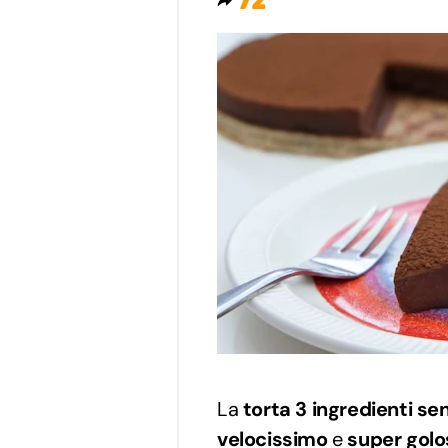
72
La
torta 3 ingredienti se
velocissimo
e
super golo