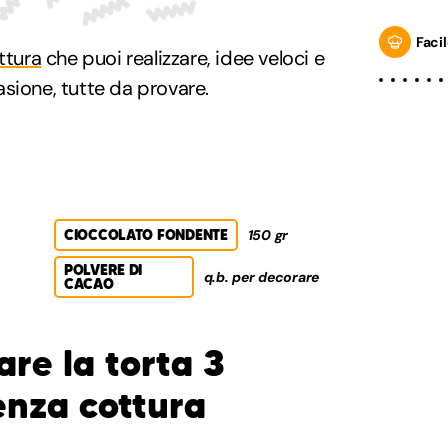
Facil
ttura
che puoi realizzare, idee veloci e
sione, tutte da provare.
CIOCCOLATO FONDENTE
150 gr
POLVERE DI
q.b. per decorare
CACAO
re la torta 3
enza cottura