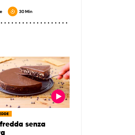
e
30 Min
EDDE
 fredda senza
ra