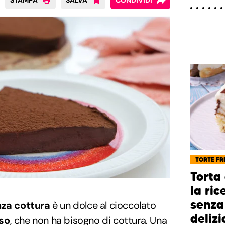
STAMPA
SALVA
CONDIVIDI
TORTE FR
Torta 
la ric
senza
nza cottura
è un dolce al cioccolato
delizi
so
, che non ha bisogno di cottura. Una