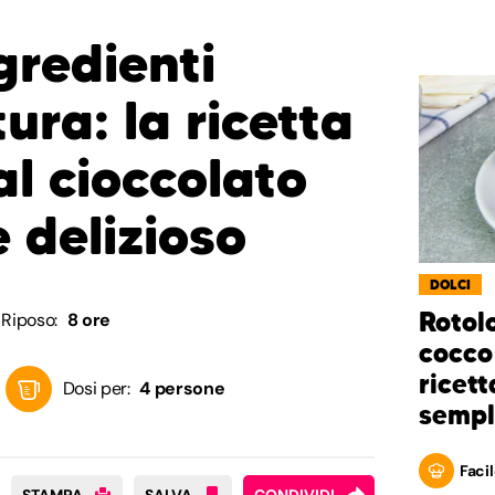
gredienti
ura: la ricetta
al cioccolato
 delizioso
DOLCI
Rotol
Riposo:
8 ore
cocco 
ricett
Dosi per:
4 persone
sempl
Facil