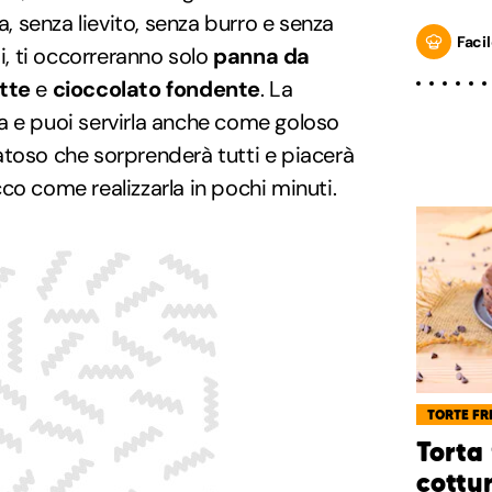
a, senza lievito, senza burro e senza
Facil
ti, ti occorreranno solo
panna da
atte
e
cioccolato fondente
. La
a e puoi servirla anche come goloso
atoso che sorprenderà tutti e piacerà
co come realizzarla in pochi minuti.
TORTE FR
Torta
cottu