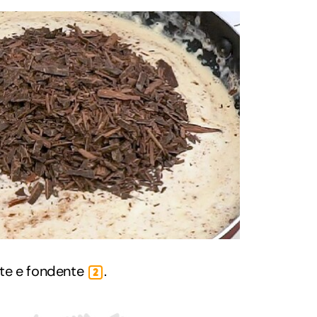
atte e fondente
.
2