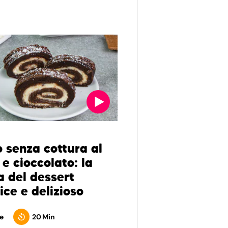
o senza cottura al
e cioccolato: la
a del dessert
ice e delizioso
e
20 Min