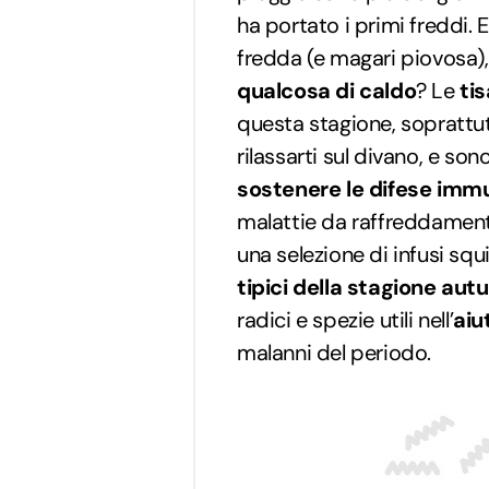
ha portato i primi freddi. 
fredda (e magari piovosa),
qualcosa di caldo
? Le
ti
questa stagione, soprattu
rilassarti sul divano, e so
sostenere le difese immu
malattie da raffreddament
una selezione di infusi squi
tipici della stagione aut
radici e spezie utili nell’
aiu
malanni del periodo.