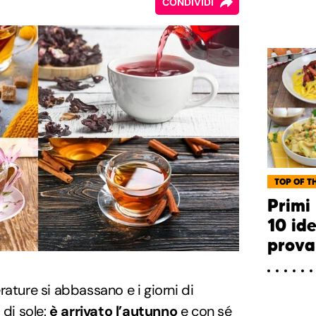
CONDIVIDI
TOP OF TH
Primi 
10 id
prova
rature si abbassano e i giorni di
 di sole:
è arrivato l’autunno
e con sé