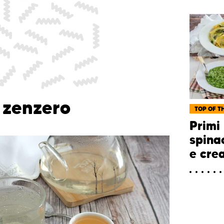
o zenzero
TOP OF TH
Primi 
spinac
e cre