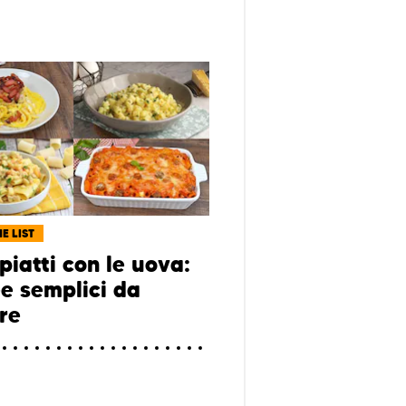
E LIST
piatti con le uova:
ee semplici da
re