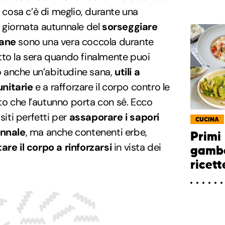
E cosa c’è di meglio, durante una
 giornata autunnale del
sorseggiare
sane
sono una vera coccola durante
tto la sera quando finalmente puoi
no anche un’abitudine sana,
utili a
nitarie
e a rafforzare il corpo contro le
o che l’autunno porta con sé. Ecco
siti perfetti per
assaporare i sapori
CUCINA
unnale
, ma anche contenenti erbe,
Primi 
tare il corpo a rinforzarsi
in vista dei
gamber
ricet