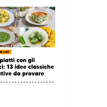
E LIST
piatti con gli
i: 13 idee classiche
ative da provare