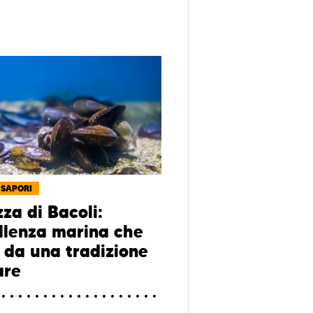
 SAPORI
za di Bacoli:
ellenza marina che
 da una tradizione
are