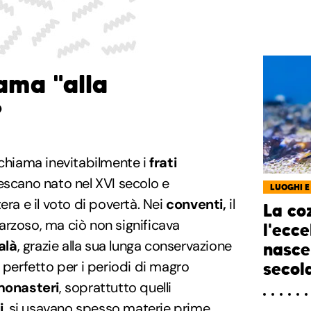
ama "alla
?
ichiama inevitabilmente i
frati
cescano nato nel XVI secolo e
LUOGHI E
era e il voto di povertà. Nei
conventi,
il
La coz
arzoso, ma ciò non significava
l'ecc
alà
, grazie alla sua lunga conservazione
nasce
 perfetto per i periodi di magro
secol
onasteri
, soprattutto quelli
i
, si usavano spesso materie prime