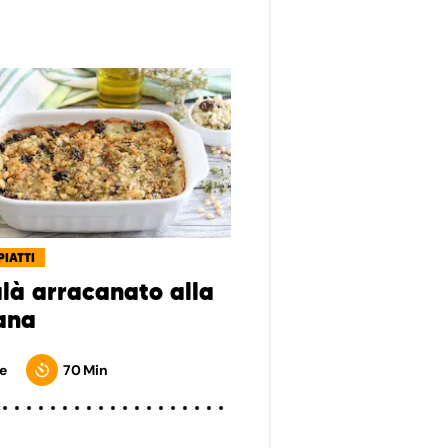
PIATTI
là arracanato alla
ana
e
70 Min