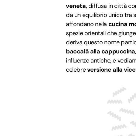
veneta
, diffusa in città c
da un equilibrio unico tra s
affondano nella
cucina m
spezie orientali che giung
deriva questo nome parti
baccalà alla cappuccina
influenze antiche, e vedia
celebre
versione alla vice