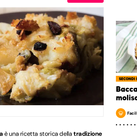
SECONDI 
Bacca
molis
Facil
a
è una ricetta storica della
tradizione