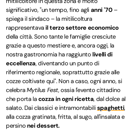
mitilicoltore in questa zona è molto
significativo, "un tempo, fino agli
anni '70
–
spiega il sindaco – la mitilicoltura
rappresentava
il terzo settore economico
della città. Sono tante le famiglie cresciute
grazie a questo mestiere e, ancora oggi, la
nostra gastronomia ha raggiunto
livelli di
eccellenza
, diventando un punto di
riferimento regionale, soprattutto grazie alle
cozze coltivate qui". Non a caso, ogni anno, si
celebra
Mytilus Fest
, ossia l'evento cittadino
che porta la
cozza in ogni ricetta
, dal dolce al
salato. Dai classici e intramontabili
spaghetti
,
alla cozza gratinata, fritta, al sugo, all'insalata e
persino
nei dessert.