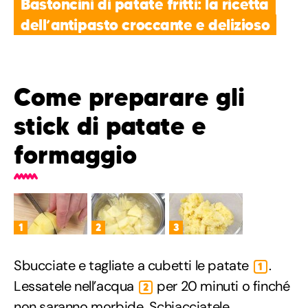
Bastoncini di patate fritti: la ricetta
dell’antipasto croccante e delizioso
Come preparare gli
stick di patate e
formaggio
1
2
3
Sbucciate e tagliate a cubetti le patate
.
1
Lessatele nell’acqua
per 20 minuti o finché
2
non saranno morbide. Schiacciatele