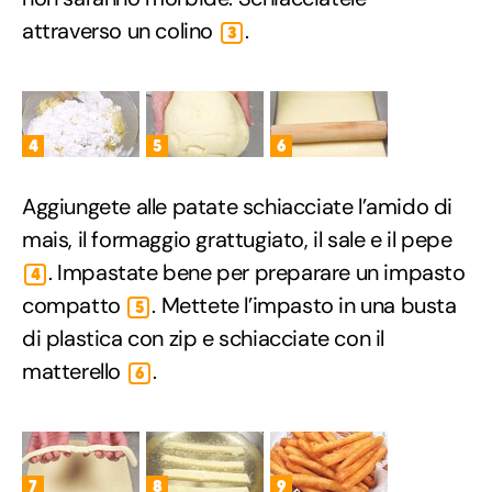
attraverso un colino
.
3
4
5
6
Aggiungete alle patate schiacciate l’amido di
mais, il formaggio grattugiato, il sale e il pepe
. Impastate bene per preparare un impasto
4
compatto
. Mettete l’impasto in una busta
5
di plastica con zip e schiacciate con il
matterello
.
6
7
8
9