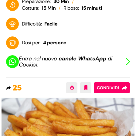
Preparazione:
30 Min
Cottura:
15 Min
Riposo:
15 minuti
Difficoltà:
Facile
Dosi per:
4 persone
Entra nel nuovo
canale WhatsApp
di
Cookist
25
CONDIVIDI