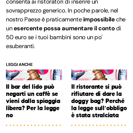
consenta ai ristoratori di inserire un
sovrapprezzo generico. In poche parole, nel
nostro Paese è praticamente
impossibile
che
un
esercente possa
aumentare il conto
di
50 euro se i tuoi bambini sono un po'
esuberanti.
LEGGI ANCHE
Il bar del lido può
Il ristorante si può
negarti un caffè se
rifiutare di dare la
vieni dalla spiaggia
doggy bag? Perché
libera? Per la legge
la legge sull’obbligo
no
è stata stralciata