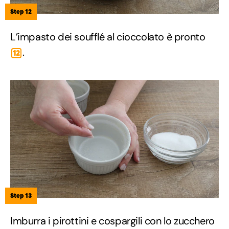
Step 12
L’impasto dei soufflé al cioccolato è pronto
.
12
Step 13
Imburra i pirottini e cospargili con lo zucchero