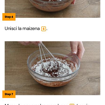
Step 6
Unisci la maizena
.
6
Step 7