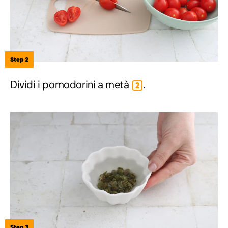
Step 2
Dividi i pomodorini a metà
.
2
Step 3