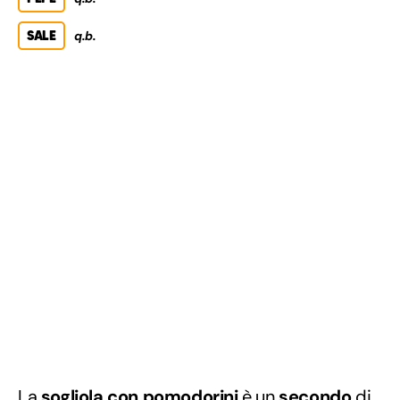
SALE
q.b.
La
sogliola con pomodorini
è un
secondo
di