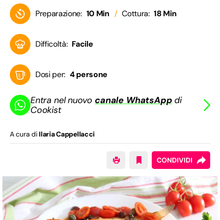
Preparazione:
10 Min
Cottura:
18 Min
Difficoltà:
Facile
Dosi per:
4 persone
Entra nel nuovo
canale WhatsApp
di
Cookist
A cura di
Ilaria Cappellacci
CONDIVIDI