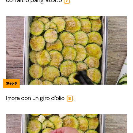
7
Step 8
Irrora con un giro d'olio
.
8