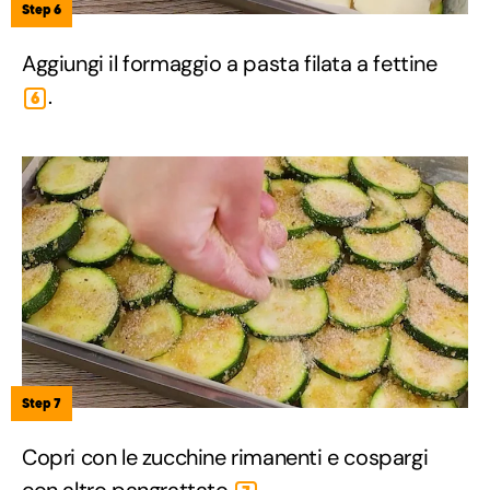
Step 6
Aggiungi il formaggio a pasta filata a fettine
.
6
Step 7
Copri con le zucchine rimanenti e cospargi
con altro pangrattato
.