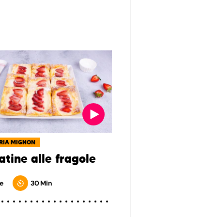
RIA MIGNON
atine alle fragole
e
30 Min