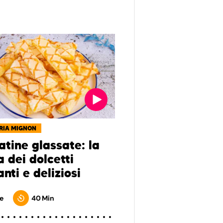
RIA MIGNON
atine glassate: la
a dei dolcetti
nti e deliziosi
e
40 Min