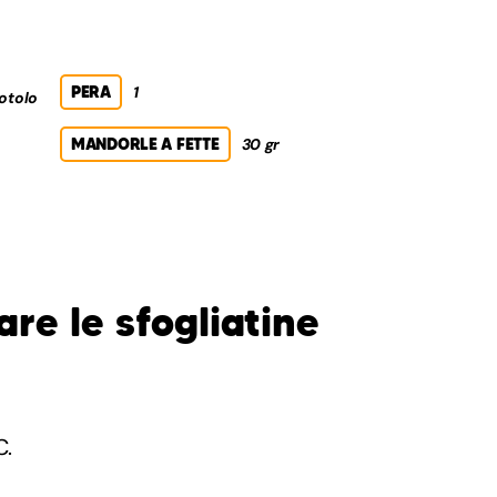
PERA
1
rotolo
MANDORLE A FETTE
30 gr
re le sfogliatine
C.