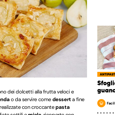
ANTIPAST
Sfogli
guanc
no dei dolcetti alla frutta veloci e
nda
o da servire come
dessert
a fine
Facil
 realizzate con croccante
pasta
iate sottili e
miele
, ricoperte con