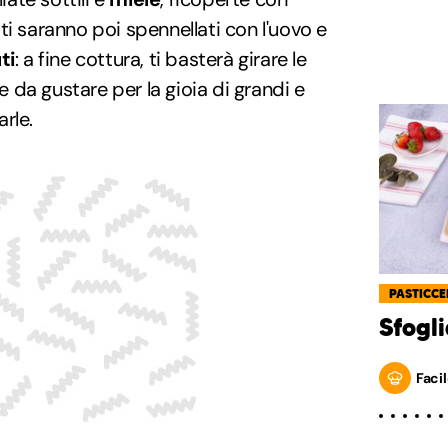
etti saranno poi spennellati con l'uovo e
ti
: a fine cottura, ti basterà girare le
te da gustare per la gioia di grandi e
rle.
PASTICCE
Sfogli
Facil