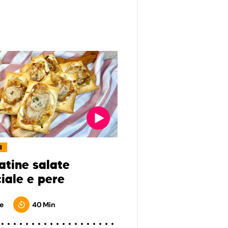
I
atine salate
iale e pere
e
40 Min