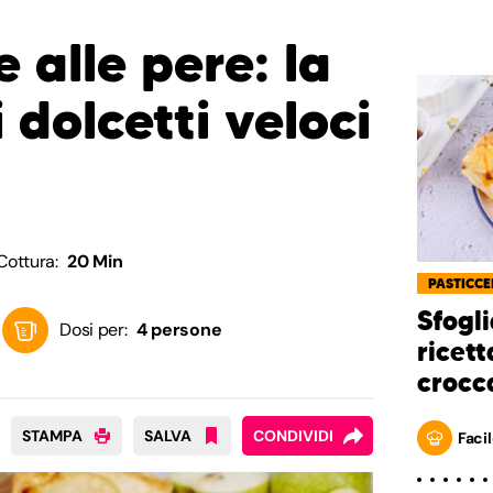
e alle pere: la
i dolcetti veloci
Cottura:
20 Min
PASTICCE
Sfogli
Dosi per:
4 persone
ricett
crocca
STAMPA
SALVA
CONDIVIDI
Facil