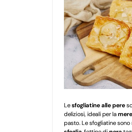
Le
sfogliatine alle pere
so
deliziosi, ideali per la
mere
pasto. Le sfogliatine sono
sfoglia
, fettine di
pera
tagl