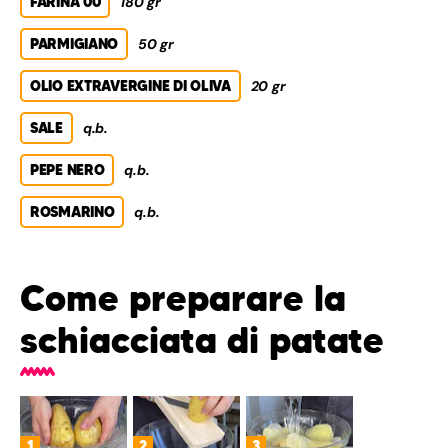
FARINA 00
180 gr
PARMIGIANO
50 gr
OLIO EXTRAVERGINE DI OLIVA
20 gr
SALE
q.b.
PEPE NERO
q.b.
ROSMARINO
q.b.
Come preparare la
schiacciata di patate
1
2
3