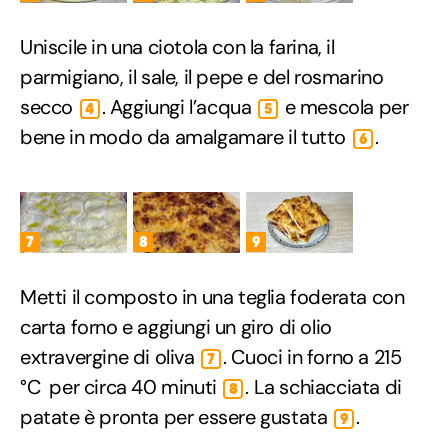
Uniscile in una ciotola con la farina, il
parmigiano, il sale, il pepe e del rosmarino
secco
. Aggiungi l’acqua
e mescola per
4
5
bene in modo da amalgamare il tutto
.
6
7
8
9
Metti il composto in una teglia foderata con
carta forno e aggiungi un giro di olio
extravergine di oliva
. Cuoci in forno a 215
7
°C per circa 40 minuti
. La schiacciata di
8
patate è pronta per essere gustata
.
9