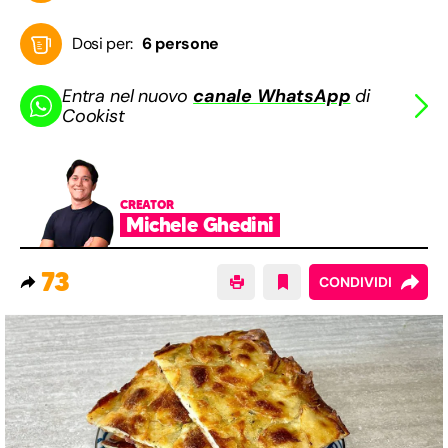
Dosi per:
6 persone
Entra nel nuovo
canale WhatsApp
di
Cookist
CREATOR
Michele Ghedini
73
CONDIVIDI