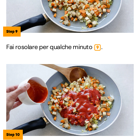
Step 9
Fai rosolare per qualche minuto
.
9
Step 10