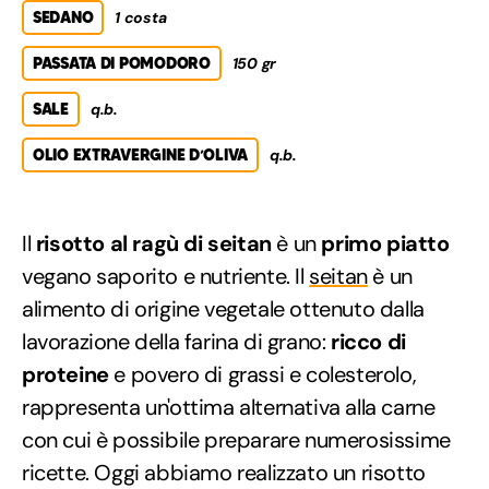
SEDANO
1 costa
PASSATA DI POMODORO
150 gr
SALE
q.b.
OLIO EXTRAVERGINE D’OLIVA
q.b.
Il
risotto al ragù di seitan
è un
primo piatto
vegano saporito e nutriente. Il
seitan
è un
alimento di origine vegetale ottenuto dalla
lavorazione della farina di grano:
ricco di
proteine
e povero di grassi e colesterolo,
rappresenta un'ottima alternativa alla carne
con cui è possibile preparare numerosissime
ricette. Oggi abbiamo realizzato un risotto