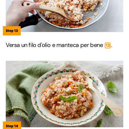
Step 13
Versa un filo d'olio e manteca per bene
.
13
Step 14