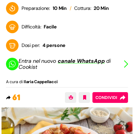
Preparazione:
10 Min
Cottura:
20 Min
Difficoltà:
Facile
Dosi per:
4 persone
Entra nel nuovo
canale WhatsApp
di
Cookist
A cura di
Ilaria Cappellacci
61
CONDIVIDI