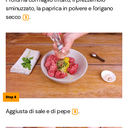
sminuzzato, la paprica in polvere e l'origano
secco
.
3
Step 4
Aggiusta di sale e di pepe
.
4