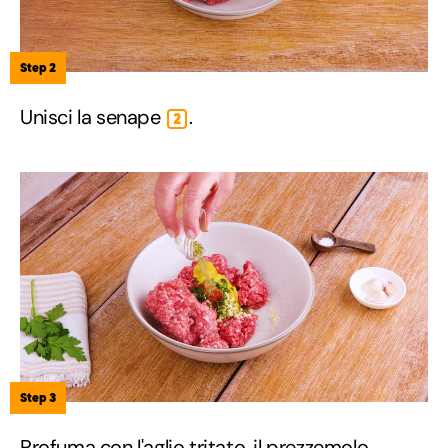
Step 2
Unisci la senape
.
2
Step 3
Profuma con l'aglio tritato, il prezzemolo