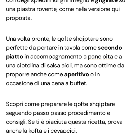
con degli spiedini lunghi in legno e
grigliate
su
una piastra rovente, come nella versione qui
proposta.
Una volta pronte, le qofte shqiptare sono
perfette da portare in tavola come
secondo
piatto
in accompagnamento a
pane pita
e a
una ciotolina di
salsa aioli
, ma sono ottime da
proporre anche come
aperitivo
o in
occasione di una cena a buffet.
Scopri come preparare le qofte shqiptare
seguendo passo passo procedimento e
consigli. Se ti è piaciuta questa ricetta, prova
anche la
kofta
e i
cevapcici
.