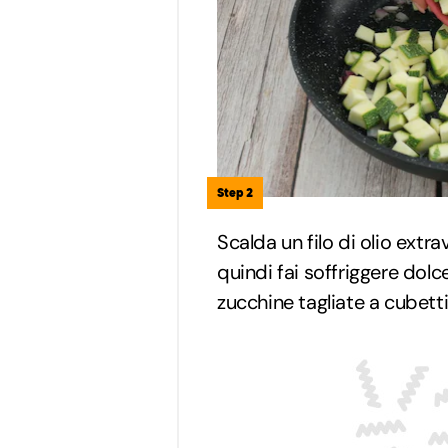
Step 2
Scalda un filo di olio extra
quindi fai soffriggere dolce
zucchine tagliate a cubett