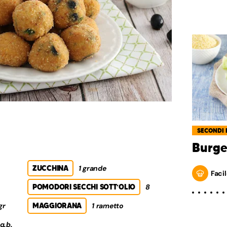
SECONDI 
Burge
ZUCCHINA
1 grande
Facil
POMODORI SECCHI SOTT’OLIO
8
gr
MAGGIORANA
1 rametto
q.b.