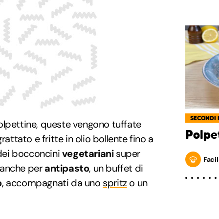
SECONDI 
olpettine, queste vengono tuffate
Polpe
rattato e fritte in olio bollente fino a
 dei bocconcini
vegetariani
super
Facil
re anche per
antipasto
, un buffet di
o
, accompagnati da uno
spritz
o un