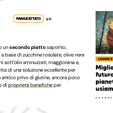
PANGRATTATO
q.b.
o un
secondo piatto
saporito,
 base di zucchine rosolate, olive nere
LUOGHI E
i sott'olio sminuzzati, maggiorana e,
Miglio
atta di una soluzione eccellente per
futur
antico privo di glutine, ancora poco
piane
o di
proprietà benefiche
per
usiam