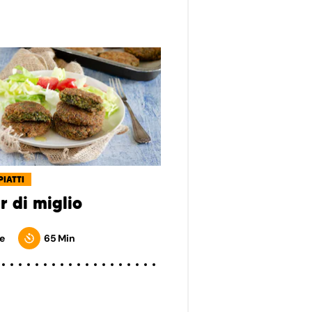
PIATTI
r di miglio
e
65 Min