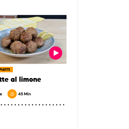
PIATTI
tte al limone
e
45 Min