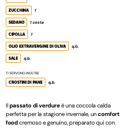
ZUCCHINA
1
SEDANO
1 costa
CIPOLLA
1
OLIO EXTRAVERGINE DI OLIVA
q.b.
SALE
q.b.
TI SERVONO INOLTRE
CROSTINI DI PANE
q.b.
Il
passato di verdure
è una coccola calda
perfetta per la stagione invernale, un
comfort
food
cremoso e genuino, preparato qui con