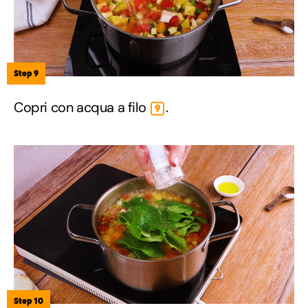
Step 9
Copri con acqua a filo
.
9
Step 10