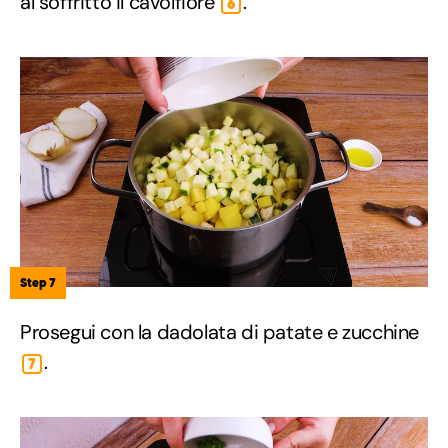
al soffritto il cavolfiore
.
6
Step 7
Prosegui con la dadolata di patate e zucchine
.
7