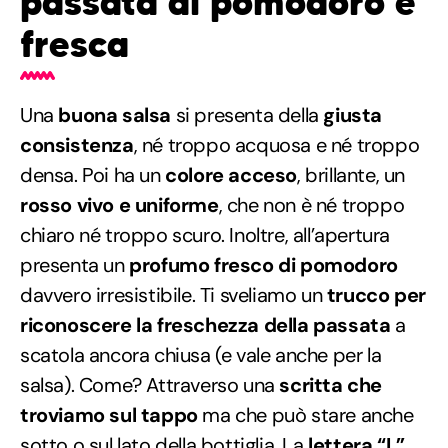
passata di pomodoro è
fresca
Una
buona salsa
si presenta della
giusta
consistenza
, né troppo acquosa e né troppo
densa. Poi ha un
colore acceso
, brillante, un
rosso vivo e uniforme
, che non è né troppo
chiaro né troppo scuro. Inoltre, all’apertura
presenta un
profumo fresco di pomodoro
davvero irresistibile. Ti sveliamo un
trucco per
riconoscere la freschezza della passata
a
scatola ancora chiusa (e vale anche per la
salsa). Come? Attraverso una
scritta che
troviamo sul tappo
ma che può stare anche
sotto o sul lato della bottiglia. La
lettera “L”