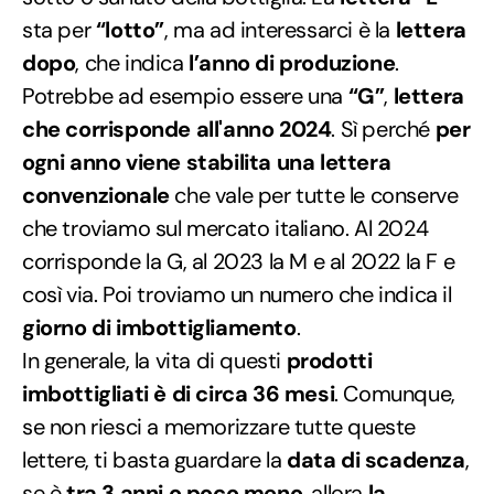
sta per
“lotto”
, ma ad interessarci è la
lettera
dopo
, che indica
l’anno di produzione
.
Potrebbe ad esempio essere una
“G”
,
lettera
che corrisponde all'anno 2024
. Sì perché
per
ogni anno viene stabilita una lettera
convenzionale
che vale per tutte le conserve
che troviamo sul mercato italiano. Al 2024
corrisponde la G, al 2023 la M e al 2022 la F e
così via. Poi troviamo un numero che indica il
giorno di imbottigliamento
.
In generale, la vita di questi
prodotti
imbottigliati è di circa 36 mesi
. Comunque,
se non riesci a memorizzare tutte queste
lettere, ti basta guardare la
data di scadenza
,
se è
tra 3 anni o poco meno
, allora
la