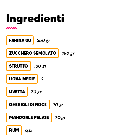
Ingredienti
FARINA 00
350 gr
ZUCCHERO SEMOLATO
150 gr
STRUTTO
150 gr
UOVA MEDIE
2
UVETTA
70 gr
GHERIGLI DI NOCE
70 gr
MANDORLE PELATE
70 gr
RUM
q.b.