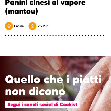
Panini cinesi al vapore
(mantou)
Facile
25 Min
Quello che i piatti
non dicono
Segui i canali social di Cookist