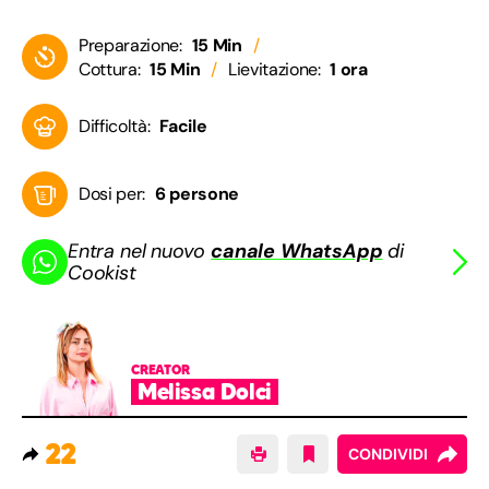
Preparazione:
15 Min
Cottura:
15 Min
Lievitazione:
1 ora
Difficoltà:
Facile
Dosi per:
6 persone
Entra nel nuovo
canale WhatsApp
di
Cookist
CREATOR
Melissa Dolci
22
CONDIVIDI