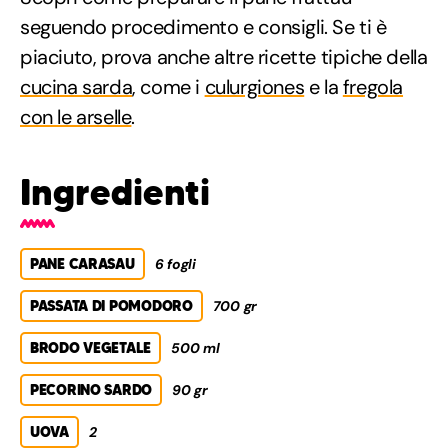
seguendo procedimento e consigli. Se ti è
piaciuto, prova anche altre ricette tipiche della
cucina sarda
, come i
culurgiones
e la
fregola
con le arselle
.
Ingredienti
PANE CARASAU
6 fogli
PASSATA DI POMODORO
700 gr
BRODO VEGETALE
500 ml
PECORINO SARDO
90 gr
UOVA
2