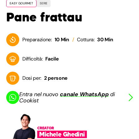
EASY GOURMET
SERIE
Pane frattau
Preparazione:
10 Min
Cottura:
30 Min
Difficoltà:
Facile
Dosi per:
2 persone
Entra nel nuovo
canale WhatsApp
di
Cookist
CREATOR
Michele Ghedini