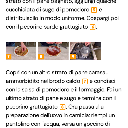
strato con il pane bagnato, aggiungi qualche
cucchiaiata di sugo di pomodoro
e
5
distribuiscilo in modo uniforme. Cospargi poi
con il pecorino sardo grattugiato
.
6
7
8
9
Copri con un altro strato di pane carasau
ammorbidito nel brodo caldo
e condisci
7
con la salsa di pomodoro e il formaggio. Fai un
ultimo strato di pane e sugo e termina con il
pecorino grattugiato
. Ora passa alla
8
preparazione dell'uovo in camicia: riempi un
pentolino con l'acqua, versa un goccino di