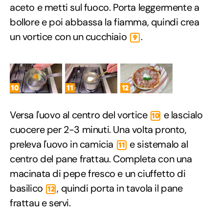
aceto e metti sul fuoco. Porta leggermente a
bollore e poi abbassa la fiamma, quindi crea
un vortice con un cucchiaio
.
9
10
11
12
Versa l'uovo al centro del vortice
e lascialo
10
cuocere per 2-3 minuti. Una volta pronto,
preleva l'uovo in camicia
e sistemalo al
11
centro del pane frattau. Completa con una
macinata di pepe fresco e un ciuffetto di
basilico
, quindi porta in tavola il pane
12
frattau e servi.