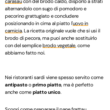
carasau
con del brodo caldo, disporlo a strati
alternandolo con sugo di pomodoro e
pecorino grattugiato e concludere
posizionando in cima al piatto l'
uovo in
camicia
. La ricetta originale vuole che si usi il
brodo di pecora, ma puoi anche sostituirlo
con del semplice
brodo vegetale
, come
abbiamo fatto noi.
Nei ristoranti sardi viene spesso servito come
antipasto
o
primo piatto
, ma è perfetto
anche come
piatto unico
.
Scopri come preparare il pane frattau