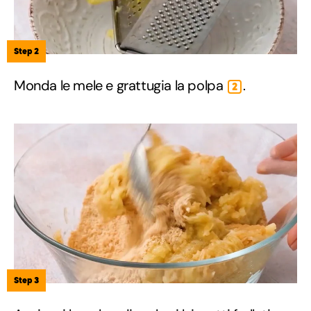
Step 2
Monda le mele e grattugia la polpa
.
2
Step 3