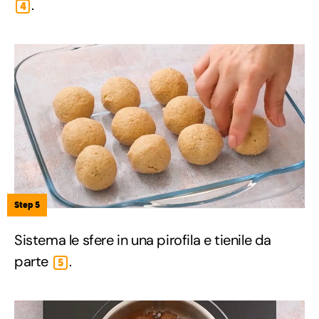
.
4
Step 5
Sistema le sfere in una pirofila e tienile da
parte
.
5