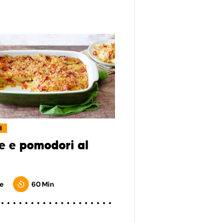
I
e e pomodori al
e
60 Min