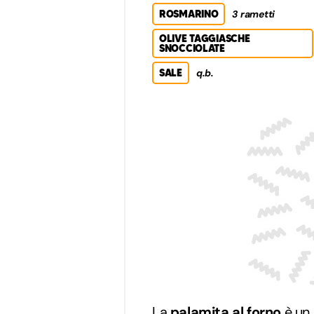
ROSMARINO
3 rametti
OLIVE TAGGIASCHE
SNOCCIOLATE
SALE
q.b.
La
palamita al forno
è un