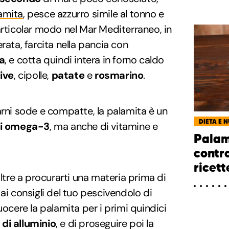
amita
, pesce azzurro simile al tonno e
articolar modo nel Mar Mediterraneo, in
rata, farcita nella pancia con
la
, e cotta quindi intera in forno caldo
live
, cipolle,
patate
e
rosmarino
.
arni sode e compatte, la palamita è un
DIETA E 
si omega-3
, ma anche di vitamine e
Palam
contr
ricett
oltre a procurarti una materia prima di
ai consigli del tuo pescivendolo di
uocere la palamita per i primi quindici
di alluminio
, e di proseguire poi la