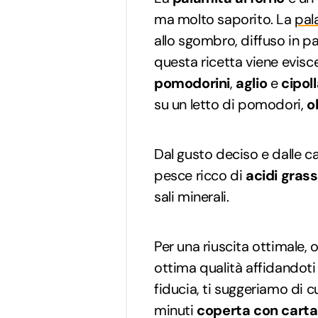
ma molto saporito. La
pal
allo sgombro, diffuso in p
questa ricetta viene evisce
pomodorini
,
aglio
e
cipol
su un letto di pomodori,
o
Dal gusto deciso e dalle c
pesce ricco di
acidi gras
sali minerali.
Per una riuscita ottimale, 
ottima qualità affidandoti 
fiducia, ti suggeriamo di c
minuti
coperta con carta 