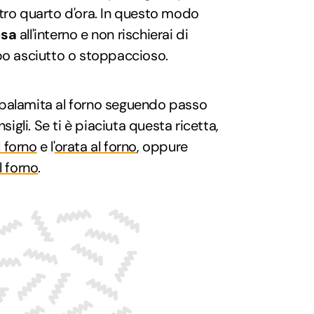
tro quarto d'ora. In questo modo
osa
all'interno e non rischierai di
po asciutto o stoppaccioso.
palamita al forno seguendo passo
gli. Se ti è piaciuta questa ricetta,
 forno
e l'
orata al forno
, oppure
l forno
.