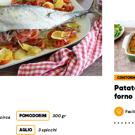
CONTORN
Patat
forno
Facil
POMODORINI
300 gr
 circa
AGLIO
3 spicchi