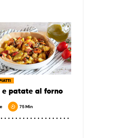
PIATTI
 e patate al forno
e
75 Min