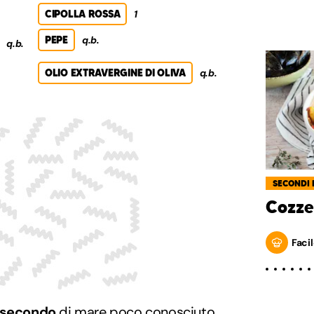
CIPOLLA ROSSA
1
PEPE
q.b.
q.b.
OLIO EXTRAVERGINE DI OLIVA
q.b.
SECONDI 
Cozze
Facil
secondo
di mare poco conosciuto,