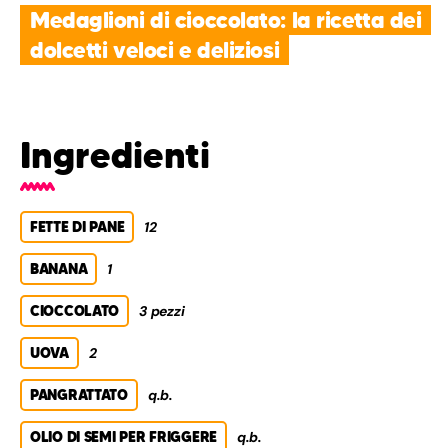
Medaglioni di cioccolato: la ricetta dei
dolcetti veloci e deliziosi
Ingredienti
FETTE DI PANE
12
BANANA
1
CIOCCOLATO
3 pezzi
UOVA
2
PANGRATTATO
q.b.
OLIO DI SEMI PER FRIGGERE
q.b.