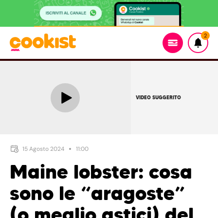
2
VIDEO SUGGERITO
15 Agosto 2024
11:00
Maine lobster: cosa
sono le “aragoste”
(o meglio astici) del