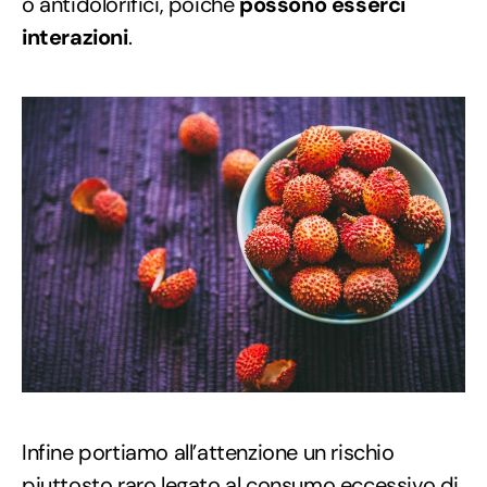
o antidolorifici, poiché
possono esserci
interazioni
.
Infine portiamo all’attenzione un rischio
piuttosto raro legato al consumo eccessivo di