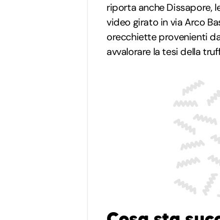
riporta anche Dissapore, l
video girato in via Arco Ba
orecchiette provenienti d
avvalorare la tesi della truf
Cosa sta suc