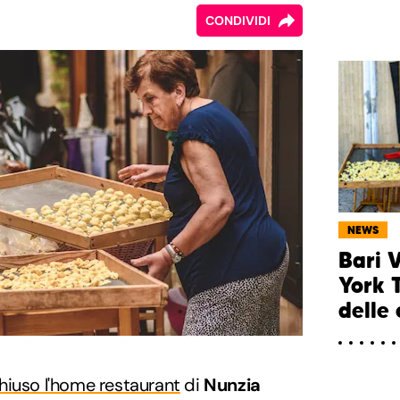
CONDIVIDI
NEWS
Bari 
York T
delle
hiuso l'home restaurant
di
Nunzia