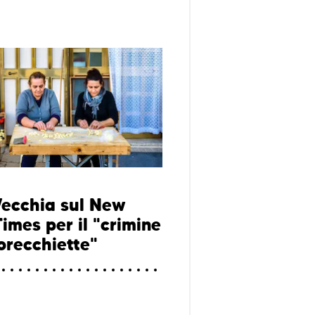
Vecchia sul New
imes per il "crimine
 orecchiette"