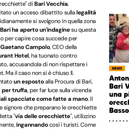
orecchiette" di
Bari Vecchia
.
tato un acceso dibattito sulla
legalità
dianamente si svolgono in quella zona
 Bari ha aperto un'indagine
su questa
do per capire cosa succede per
.
Gaetano Campolo
, CEO della
rant Hotel
, ha tuonato contro
puto, accusandola di non rispettare i
NEWS
 Ma il caso non si è chiuso lì.
Anton
entato
un esposto
alla Procura di Bari,
Bari 
 per truffa
, per far luce sulla vicenda
una p
iali spacciate come fatte a mano
. Il
orecc
e signore che preparano le orecchiette
Bass
detta "
via delle orecchiette
", utilizzino
lmente,
ingannando
così i turisti. Come