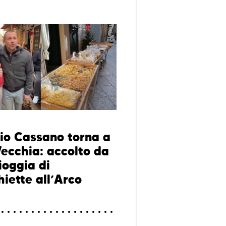
io Cassano torna a
Vecchia: accolto da
ioggia di
hiette all’Arco
o