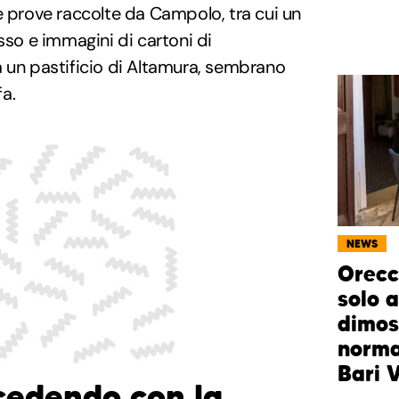
e prove raccolte da Campolo, tra cui un
sso e immagini di cartoni di
a un pastificio di Altamura, sembrano
fa.
NEWS
Orecc
solo 
dimost
norma
Bari 
cedendo con la