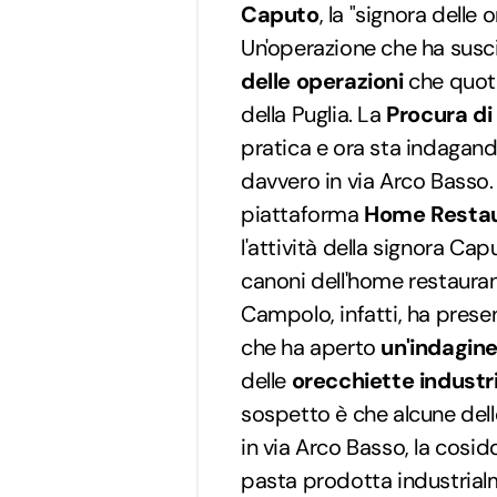
Caputo
, la "signora delle 
Un'operazione che ha susci
delle operazioni
che quoti
della Puglia. La
Procura di
pratica e ora sta indagan
davvero in via Arco Basso
piattaforma
Home Restau
l'attività della signora Ca
canoni dell'home restaurant.
Campolo, infatti, ha pres
che ha aperto
un'indagine
delle
orecchiette industr
sospetto è che alcune dell
in via Arco Basso, la cosid
pasta prodotta industria