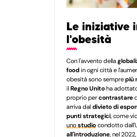
Le iniziative 
l'obesità
Con l'avvento della
global
food
in ogni città e l'aum
obesità sono sempre
più
il
Regno Unito
ha adottato
proprio per
contrastare
q
arriva dal
divieto di espor
punti strategici
, come vic
uno
studio
condotto dall'U
all'introduzione
, nel 2022