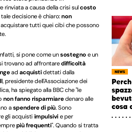
rinviata a causa della crisi sul
costo
 tale decisione è chiaro:
non
acquistare tutti quei cibi che possono
te.
infatti, si pone come un
sostegno
e un
si trovano ad affrontare
difficoltà
inge
ad
acquisti
dettati dalla
NEWS
l
, presidente dell'Associazione dei
Perch
spazz
lica, ha spiegato alla BBC che "le
bevut
to
non fanno risparmiare
denaro alle
cosa 
iano a
spendere di più
. Sono
e gli acquisti
impulsivi
e per
 sempre
più frequenti
". Quando si tratta