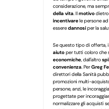
considerazione, ma sempre 
della vita
. Il
motivo
dietro
incentivare
le persone ad 
essere
dannosi
per la salu
Se questo tipo di offerta, 
aiuto
per tutti coloro che 
economiche
, dall'altro
sp
convenienza
. Per
Greg Fel
direttori della Sanità pubb
promozioni multi-acquis
persone, anzi, le incoragg
progettate per incoraggiar
normalizzare gli acquisti