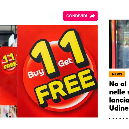
CONDIVIDI
NEWS
No al
nelle 
lancia
Udine