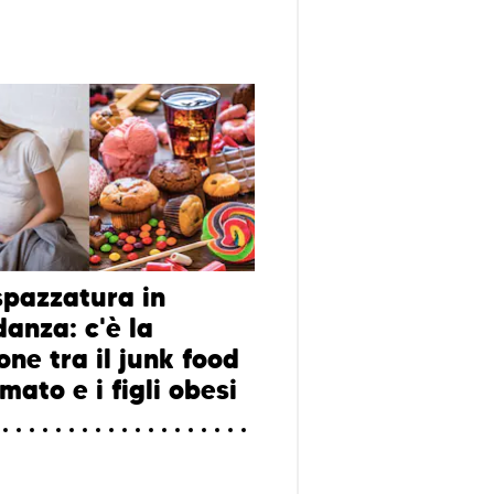
spazzatura in
danza: c'è la
one tra il junk food
ato e i figli obesi