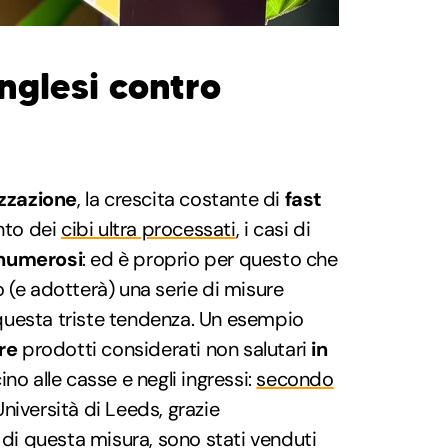
inglesi contro
izzazione
, la crescita costante di
fast
ento dei
cibi ultra processati
, i casi di
 numerosi
: ed è proprio per questo che
 (e adotterà) una serie di misure
uesta triste tendenza. Un esempio
re
prodotti considerati non salutari
in
ino alle casse e negli ingressi:
secondo
niversità di Leeds, grazie
, di questa misura, sono stati venduti