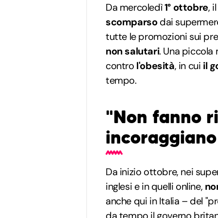
Da mercoledì
1° ottobre
, i
scomparso
dai supermerca
tutte le promozioni sui pre
non salutari
. Una piccola 
contro
l'obesità
, in cui
il 
tempo.
"Non fanno r
incoraggiano 
Da inizio ottobre, nei supe
inglesi e in quelli online,
no
anche qui in Italia – del "
da tempo il governo brita