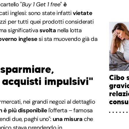
l cartello "
Buy 1 Get 1 free
"
è
ti inglesi: sono state infatti
vietate
zzi per tutti quei prodotti considerati
ma significativa
svolta
nella lotta
governo inglese
si sta muovendo già da
isparmiare,
Cibo 
acquisti impulsivi"
gravi
relazi
consum
rmercati, nei grandi negozi al dettaglio
n è più disponibile
l'offerta – famosa
prendi due, paghi uno":
una misura
che
nnico stava prendendo in