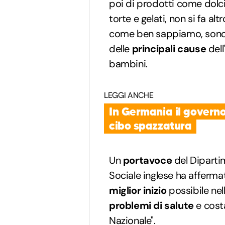
poi di prodotti come dolci,
torte e gelati, non si fa alt
come ben sappiamo, sono p
delle
principali cause
dell
bambini.
LEGGI ANCHE
In Germania il governo
cibo spazzatura
Un
portavoce
del Dipartim
Sociale inglese ha affermat
miglior inizio
possibile nell
problemi di salute
e costa
Nazionale".