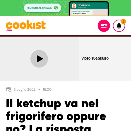
2
VIDEO SUGGERITO
6 Luglio 2023
16:00
Il ketchup va nel
frigorifero oppure
no? La risposta