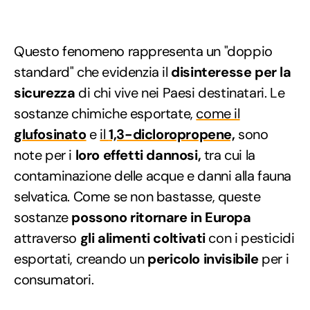
Questo fenomeno rappresenta un "doppio
standard" che evidenzia il
disinteresse per la
sicurezza
di chi vive nei Paesi destinatari. Le
sostanze chimiche esportate,
come il
glufosinato
e
il
1,3-dicloropropene,
sono
note per i
loro effetti dannosi,
tra cui la
contaminazione delle acque e danni alla fauna
selvatica. Come se non bastasse, queste
sostanze
possono ritornare in Europa
attraverso
gli alimenti coltivati
con i pesticidi
esportati, creando un
pericolo invisibile
per i
consumatori.