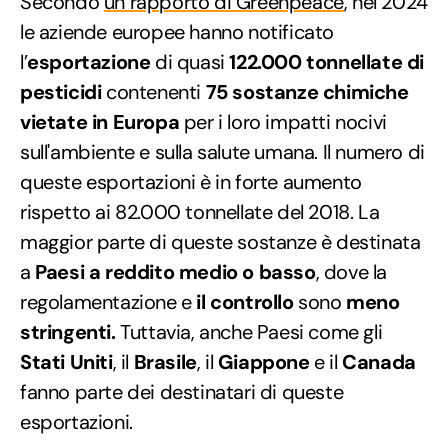
Secondo
un rapporto di Greenpeace
, nel 2024
le aziende europee hanno notificato
l’
esportazione
di quasi
122.000 tonnellate di
pesticidi
contenenti
75 sostanze chimiche
vietate in Europa
per i loro impatti nocivi
sull'ambiente e sulla salute umana. Il numero di
queste esportazioni è in forte aumento
rispetto ai 82.000 tonnellate del 2018. La
maggior parte di queste sostanze è destinata
a
Paesi a reddito medio o basso
, dove la
regolamentazione e
il controllo
sono
meno
stringenti.
Tuttavia, anche Paesi come gli
Stati Uniti
, il
Brasile
, il
Giappone
e il
Canada
fanno parte dei destinatari di queste
esportazioni.